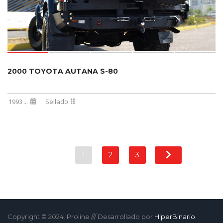
2000 TOYOTA AUTANA S-80
1993
...
Sellado
1
2
3
Copyright © 2024. Proline /// Desarrollado por
HiperBinario
.