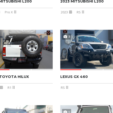
MITSUBISHI L200
2023 MITSUBISHI L200
Pro X
2023
RS
3
 TOYOTA HILUX
LEXUS GX 460
R1
RS
1